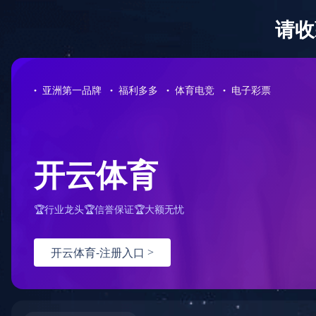
od官方网站
欢迎来到
od官方网站-od(中国)
的官方网站！
od官方网站-od(中
关于我们
产品
国)