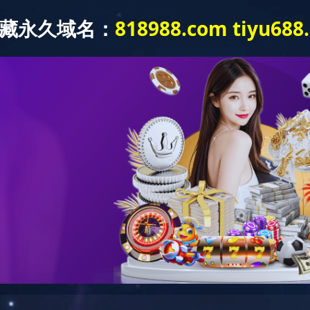
分类
荣誉资质
厂区设备
人才招聘
o