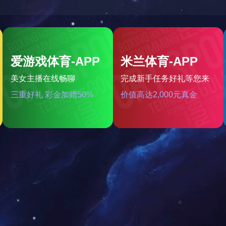
结合市场需求自行开发设计、生产的大功率柱式调压器新产品，以满足
畸变率增量<1% )。柱式电动调压器采用电动操作机构，可以闭环
高、噪音小、寿命长。适宜各种感性、容性、阻性负载使用等特点
输出电流(A)
产品尺寸(长X宽X高）(cm)
200
63 X 60 X 150
252
120 X 70 X 170
320
120 X 70 X 170
400
120 X 70 X 170