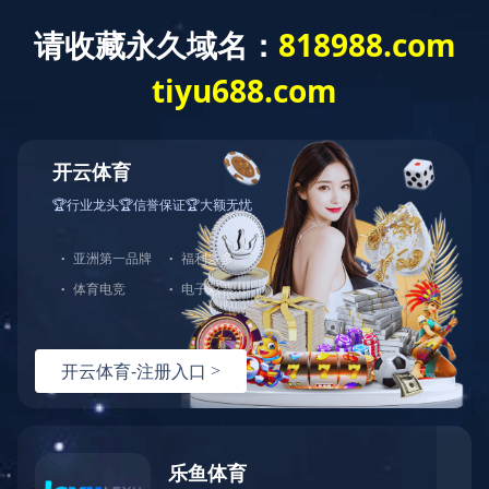
od官方网站
欢迎来到
od官方网站-od(中国)
的官方网站！
HONOR
荣誉资质