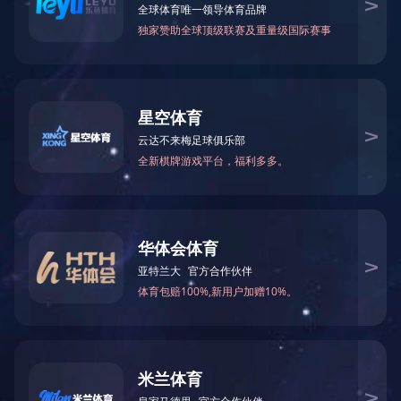
兰宇资质
兰宇资质
兰宇资质
兰宇资质