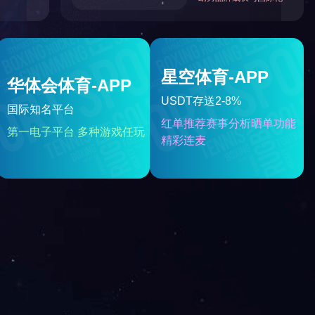
动柜
智能在线式软启动器
国)
投诉电话：13012516897
青岛市即墨区环保产业园即
传真：0532-88563775
邮箱：lanyudianqi@126.com
-88564000
网址：dnjtw.com