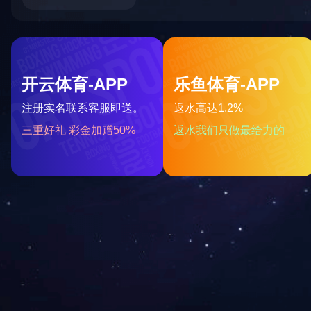
QX4系列星形-三角形（Y-△)启动柜