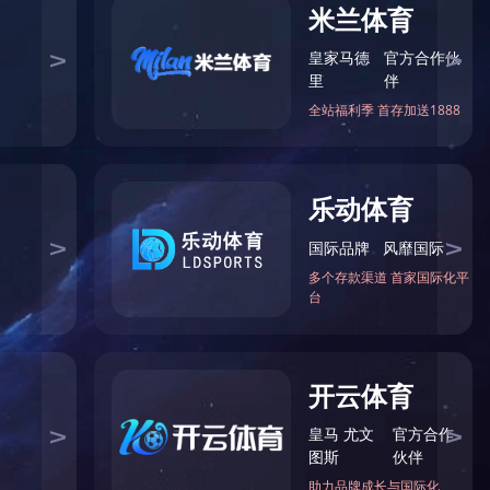
稳压器
调压器
机起动柜
UPS不间断电源