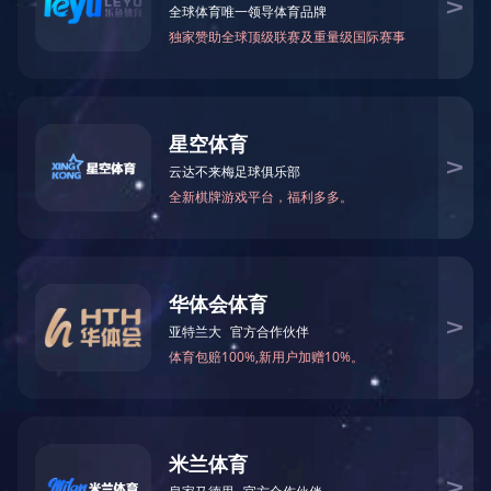
兰宇资质
兰宇资质
兰宇资质