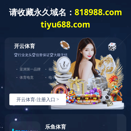
od官方网站
欢迎来到
od官方网站-od(中国)
的官方网站！
HONOR
荣誉资质