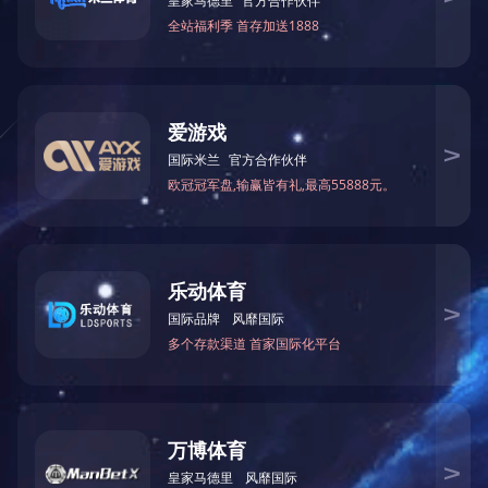
P=360/0.6=600W，所以应选用600VA逆变器。
9.将红、黑线夹分别接蓄电池正极、负极、此时，电池指示
灯亮。
10.打开逆变控制开关，这时逆变指示灯亮，输出电压有相应
的显示。用电设备可正常工作。（输出电压正常的
220V+-10% )。
11.蓄电池需要充电时，将机后插头插入市电，充电机将自动
识别，自动充电， 当蓄电池有大量气泡冒出时并且指示灯亮
视为充满，并饱和。
12.这款全自动多功能逆变电源，集充电、逆变于一体，采用
进口集成电路，具有高效节能，频率稳定。逆变输出有净化
处理，避免传统逆变器的蜂值电压对用电设 备的干扰、损
坏。它可供各种型号的电视机、DCD照明及其它用电场合作
应急供电电源使用。
上一页：TSJA、TDJA系列油浸式调压器
下一页：SVC系列三相稳压器